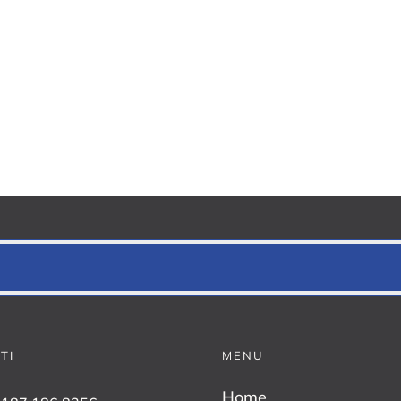
I
TI
MENU
Home