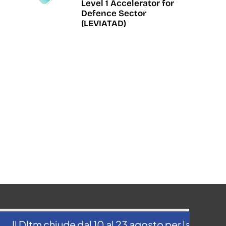
Level 1 Accelerator for
Defence Sector
(LEVIATAD)
Dltm chiude dal 10 al 23 agosto per la pausa estiva