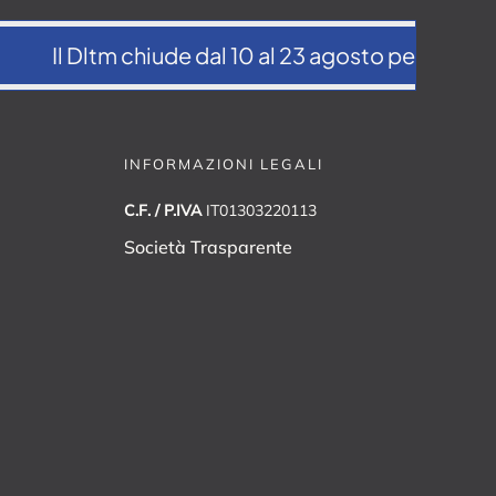
Il Dltm chiude dal 10 al 23 agosto per la pausa
INFORMAZIONI LEGALI
C.F. / P.IVA
IT01303220113
Società Trasparente