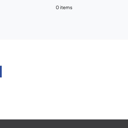
0 items
d