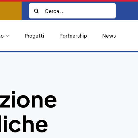
Cerca:
mo
Progetti
Partnership
News
zione
liche