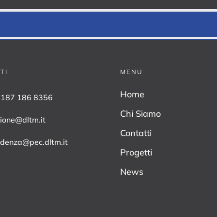
TI
MENU
Home
0187 186 8356
Chi Siamo
zione@dltm.it
Contatti
idenza@pec.dltm.it
Progetti
News