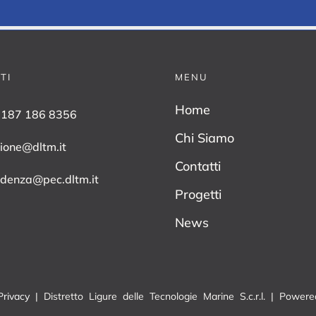
TI
MENU
Home
0187 186 8356
Chi Siamo
zione@dltm.it
Contatti
idenza@pec.dltm.it
Progetti
News
Privacy
| Distretto Ligure delle Tecnologie Marine S.c.r.l. | Powe