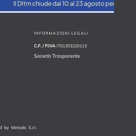
Il Dltm chiude dal 10 al 23 agosto per la pausa 
INFORMAZIONI LEGALI
C.F. / P.IVA
IT01303220113
Società Trasparente
red by
Metodo S.r.l.