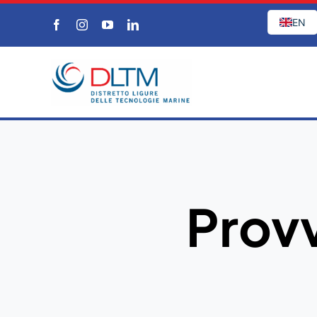
Salta
EN
al
contenuto
Provv