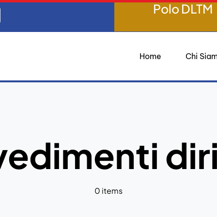
Polo DLTM
Home
Chi Sia
edimenti dir
0 items