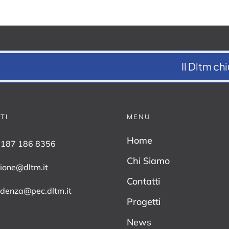
Il Dltm chiude dal 
TI
MENU
Home
0187 186 8356
Chi Siamo
zione@dltm.it
Contatti
idenza@pec.dltm.it
Progetti
News