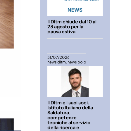
Il Dltm chiude dal 10 al
23 agosto per la
pausa estiva
31/07/2026
news dltm
,
news polo
Il Dltm e i suoi soci.
Istituto Italiano della
Saldatura,
competenze
tecniche al servizio
della ricerca e