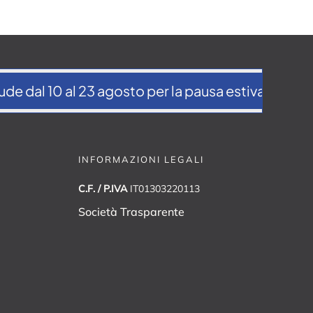
10 al 23 agosto per la pausa estiva
Il Dltm e i
INFORMAZIONI LEGALI
C.F. / P.IVA
IT01303220113
Società Trasparente