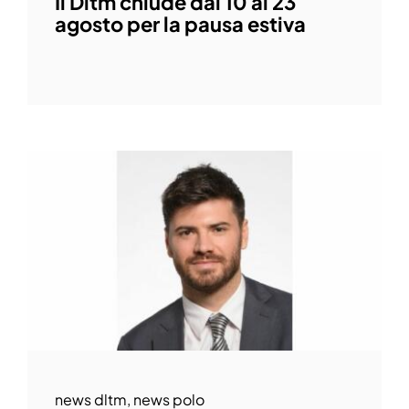
Il Dltm chiude dal 10 al 23
agosto per la pausa estiva
news dltm
,
news polo