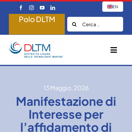
Salta
EN
al
Polo DLTM
contenuto
Cerca:
Attiv
Navig
Home
13 Maggio, 2026
Chi Siamo
Manifestazione di
Progetti
Interesse per
Partnership
l’affidamento di