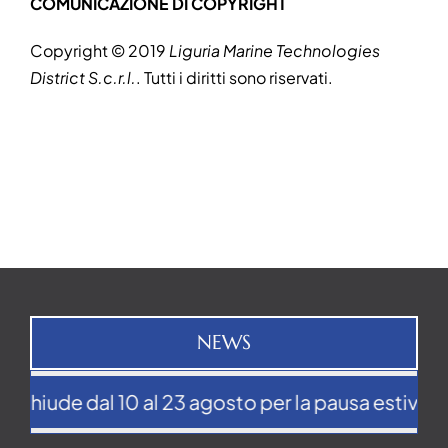
COMUNICAZIONE DI COPYRIGHT
Copyright © 2019
Liguria Marine Technologies
District S.c.r.l.
. Tutti i diritti sono riservati.
NEWS
de dal 10 al 23 agosto per la pausa estiva
Il 